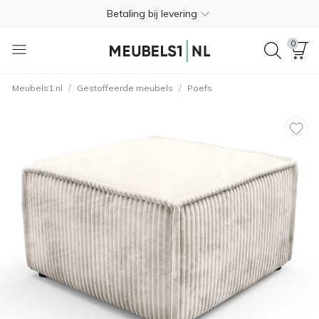
Betaling bij levering
Gratis retourneren binnen 365 dagen
0
+31 45 744 0172
/
/
Meubels1.nl
Gestoffeerde meubels
Poefs
Trustpilot
4.3
Gratis levering inclusief naar binnen brengen
Betaling bij levering
Gratis retourneren binnen 365 dagen
+31 45 744 0172
Trustpilot
4.3