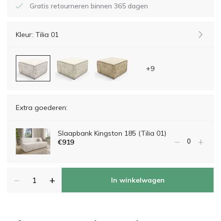
Gratis retourneren binnen 365 dagen
Kleur:
Tilia 01
+9
Extra goederen:
Slaapbank Kingston 185 (Tilia 01)
−
+
€
919
−
+
In winkelwagen