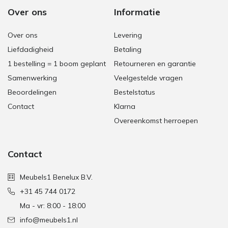
Over ons
Informatie
Over ons
Levering
Liefdadigheid
Betaling
1 bestelling = 1 boom geplant
Retourneren en garantie
Samenwerking
Veelgestelde vragen
Beoordelingen
Bestelstatus
Contact
Klarna
Overeenkomst herroepen
Contact
Meubels1 Benelux B.V.
+31 45 744 0172
Ma - vr: 8:00 - 18:00
info@meubels1.nl