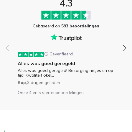
4.3
Gebaseerd op
593 beoordelingen
Geverifieerd
Alles was goed geregeld
Alles was goed geregeld! Bezorging netjes en op
tijd! Kwaliteit oké!...
Bap,
3 dagen geleden
Onze 4 en 5 sterrenbeoordelingen