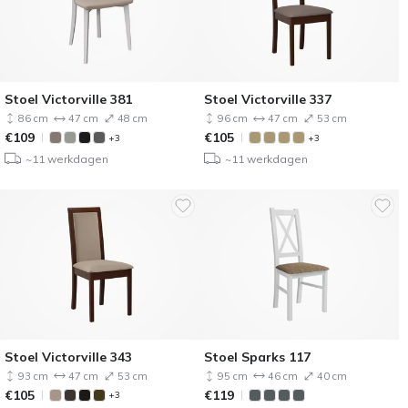
Stoel Victorville 381
Stoel Victorville 337
86 cm
47 cm
48 cm
96 cm
47 cm
53 cm
€
109
€
105
+3
+3
~11 werkdagen
~11 werkdagen
Stoel Victorville 343
Stoel Sparks 117
93 cm
47 cm
53 cm
95 cm
46 cm
40 cm
€
105
€
119
+3