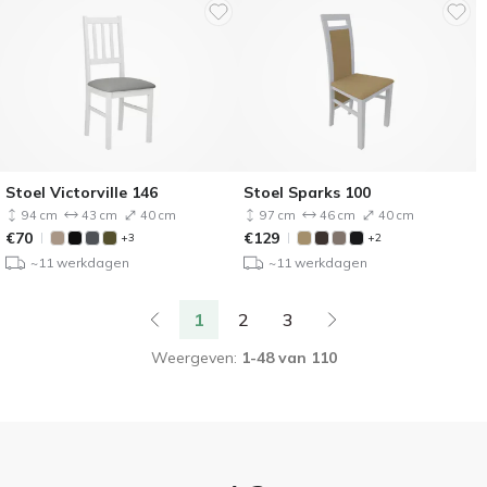
Stoel Victorville 146
Stoel Sparks 100
94 cm
43 cm
40 cm
97 cm
46 cm
40 cm
€
70
€
129
+3
+2
~11 werkdagen
~11 werkdagen
1
2
3
Weergeven:
1-48 van 110