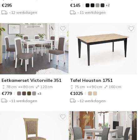
€
295
€
145
+2
~12 werkdagen
~11 werkdagen
Eetkamerset Victorville 351
Tafel Houston 1751
78 cm
80 cm
120 cm
75 cm
90 cm
160 cm
€
779
€
1025
+3
~11 werkdagen
~12 werkdagen