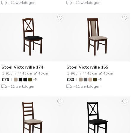
~11 werkdagen
~11 werkdagen
Stoel Victorville 174
Stoel Victorville 165
91 cm
43 cm
40 cm
96 cm
43 cm
40 cm
€
76
€
80
+3
+3
~11 werkdagen
~11 werkdagen