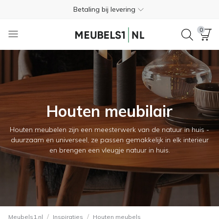
Betaling bij levering
Gratis retourneren binnen 365 dagen
0
+31 45 744 0172
Trustpilot
4.3
Gratis levering inclusief naar binnen brengen
Betaling bij levering
Houten meubilair
Gratis retourneren binnen 365 dagen
Houten meubelen zijn een meesterwerk van de natuur in huis -
+31 45 744 0172
duurzaam en universeel, ze passen gemakkelijk in elk interieur
en brengen een vleugje natuur in huis.
Trustpilot
4.3
/
/
Meubels1.nl
Inspiraties
Houten meubels