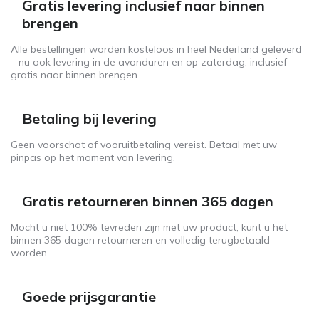
Gratis levering inclusief naar binnen
brengen
Alle bestellingen worden kosteloos in heel Nederland geleverd
– nu ook levering in de avonduren en op zaterdag, inclusief
gratis naar binnen brengen.
Betaling bij levering
Geen voorschot of vooruitbetaling vereist. Betaal met uw
pinpas op het moment van levering.
Gratis retourneren binnen 365 dagen
Mocht u niet 100% tevreden zijn met uw product, kunt u het
binnen 365 dagen retourneren en volledig terugbetaald
worden.
Goede prijsgarantie