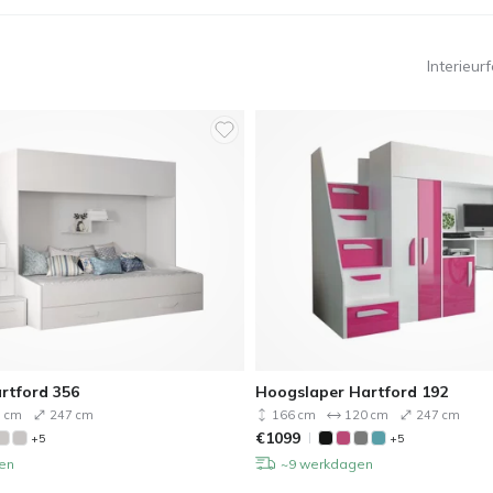
Interieur
rtford 356
Hoogslaper Hartford 192
 cm
247 cm
166 cm
120 cm
247 cm
€
1099
+5
+5
en
~9 werkdagen