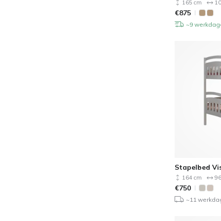
165 cm
10
€
875
~9 werkdag
Stapelbed Vi
164 cm
96
€
750
~11 werkda