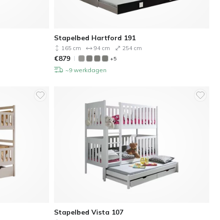
Stapelbed Hartford 191
165 cm
94 cm
254 cm
€
879
+5
~9 werkdagen
Stapelbed Vista 107