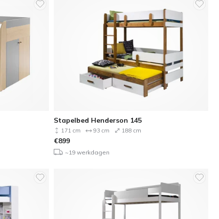
Stapelbed Henderson 145
171 cm
93 cm
188 cm
€
899
~19 werkdagen