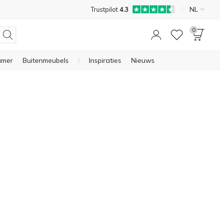
NL
Trustpilot
4.3
0
amer
Buitenmeubels
Inspiraties
Nieuws