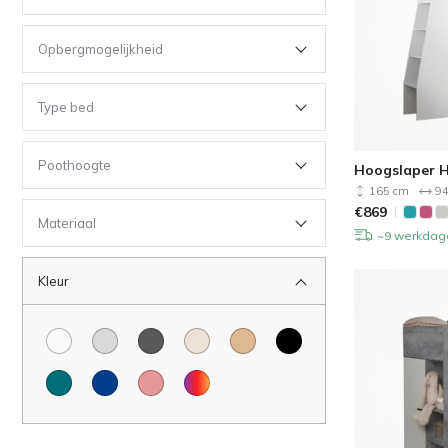
Opbergmogelijkheid
Type bed
Poothoogte
Hoogslaper H
165 cm
94
€
869
Materiaal
~9 werkdag
Kleur