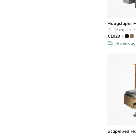
Hoogslaper H
125 cm
10
€
1029
~9 werkdag
Stapelbed Ha