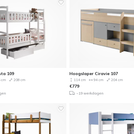
sta 109
Hoogslaper Ciravie 107
 cm
208 cm
114 cm
94 cm
204 cm
€
779
gen
~19 werkdagen