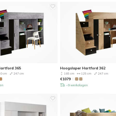
artford 365
Hoogslaper Hartford 362
0 cm
247 cm
165 cm
125 cm
247 cm
€
1079
en
~9 werkdagen