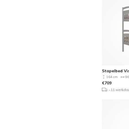
Stapelbed Vi
164 cm
96
€
709
~11 werkda