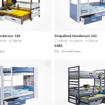
nderson 146
Stapelbed Henderson 142
3 cm
208 cm
160 cm
104 cm
230 cm
€
869
gen
~19 werkdagen