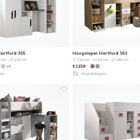
artford 355
Hoogslaper Hartford 361
 cm
230 cm
124 cm
94 cm
249 cm
€
1159
+5
en
~9 werkdagen