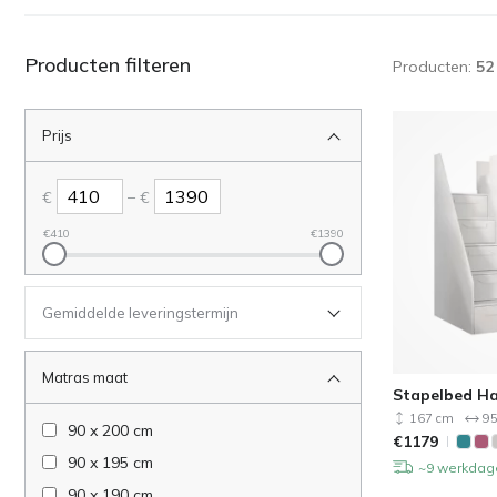
Producten filteren
Producten:
52
Prijs
–
€
€
€
410
€
1390
Gemiddelde leveringstermijn
Matras maat
Stapelbed Ha
167 cm
95
90 x 200 cm
€
1179
90 x 195 cm
~9 werkdag
90 x 190 cm