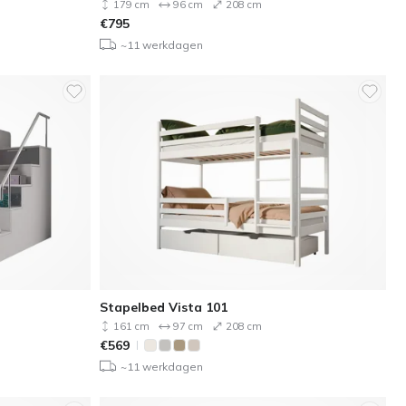
179 cm
96 cm
208 cm
€
795
~11 werkdagen
Stapelbed Vista 101
161 cm
97 cm
208 cm
€
569
~11 werkdagen