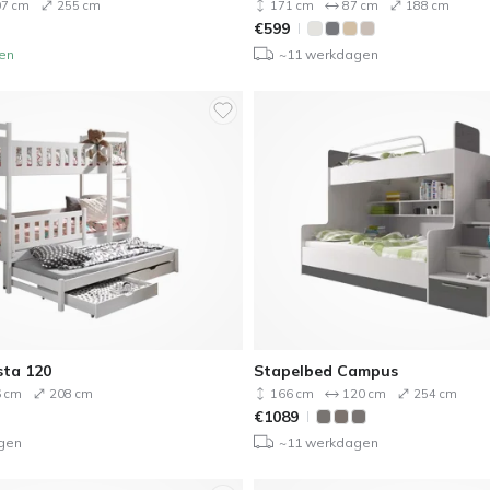
7 cm
255 cm
171 cm
87 cm
188 cm
€
599
en
~11 werkdagen
sta 120
Stapelbed Campus
 cm
208 cm
166 cm
120 cm
254 cm
€
1089
gen
~11 werkdagen