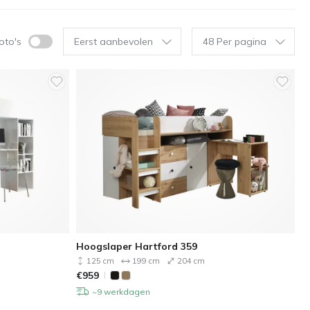
foto's
Eerst aanbevolen
48 Per pagina
Hoogslaper Hartford 359
125 cm
199 cm
204 cm
€
959
~9 werkdagen