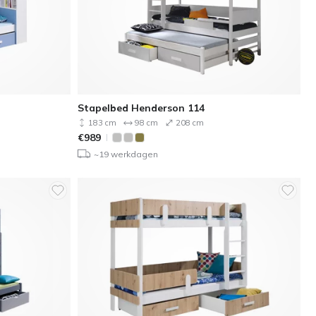
Stapelbed Henderson 114
183 cm
98 cm
208 cm
€
989
~19 werkdagen