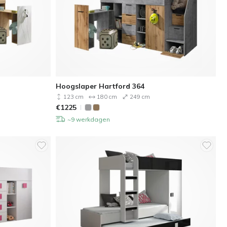
Hoogslaper Hartford 364
123 cm
180 cm
249 cm
€
1225
~9 werkdagen