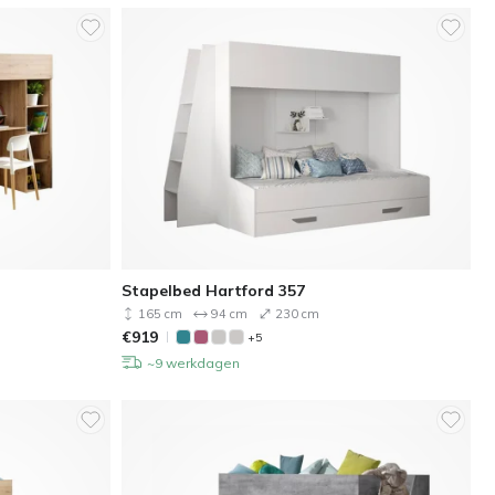
Stapelbed Hartford 357
165 cm
94 cm
230 cm
€
919
+5
~9 werkdagen