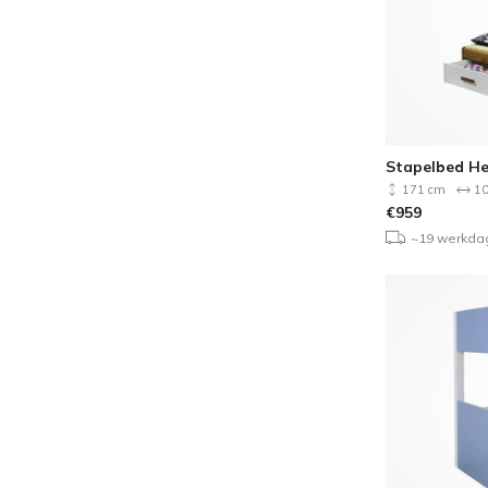
Stapelbed He
171 cm
10
€
959
~19 werkda