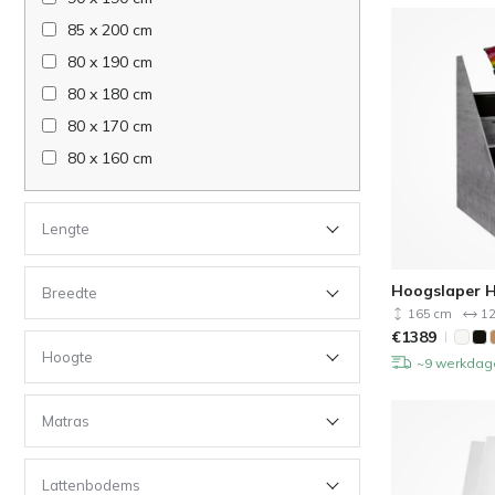
85 x 200 cm
80 x 190 cm
80 x 180 cm
80 x 170 cm
80 x 160 cm
Lengte
Hoogslaper H
Breedte
165 cm
12
€
1389
Hoogte
~9 werkdag
Matras
Lattenbodems