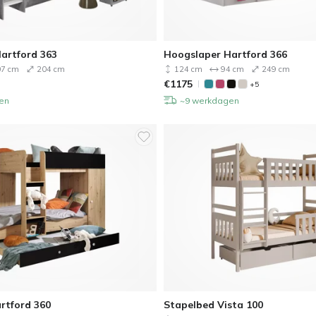
artford 363
Hoogslaper Hartford 366
7 cm
204 cm
124 cm
94 cm
249 cm
€
1175
+5
en
~9 werkdagen
rtford 360
Stapelbed Vista 100