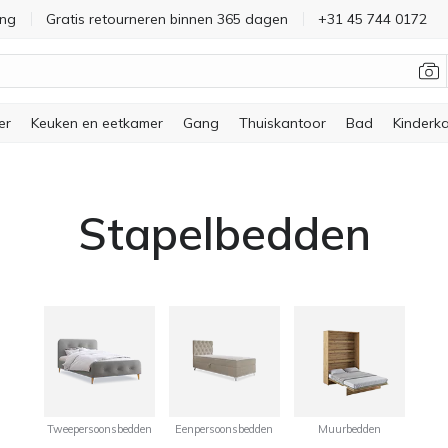
ing
Gratis retourneren binnen 365 dagen
+31 45 744 0172
er
Keuken en eetkamer
Gang
Thuiskantoor
Bad
Kinderk
Stapelbedden
Tweepersoonsbedden
Eenpersoonsbedden
Muurbedden