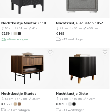
Nachtkastje Mavtoru 110
Nachtkastje Houston 1052
58 cm
54 cm
41 cm
42 cm
50 cm
40.5 cm
€
169
€
169
~9 werkdagen
~12 werkdagen
Nachtkastje Studos
Nachtkastje Dicto
55 cm
40 cm
35 cm
51 cm
45 cm
40 cm
€
155
€
309
~11 werkdagen
~11 werkdagen