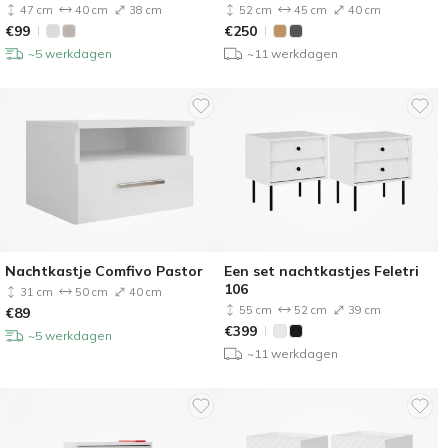
47 cm
40 cm
38 cm
52 cm
45 cm
40 cm
€
99
€
250
~5 werkdagen
~11 werkdagen
Nachtkastje Comfivo Pastor
Een set nachtkastjes Feletri
106
31 cm
50 cm
40 cm
55 cm
52 cm
39 cm
€
89
€
399
~5 werkdagen
~11 werkdagen