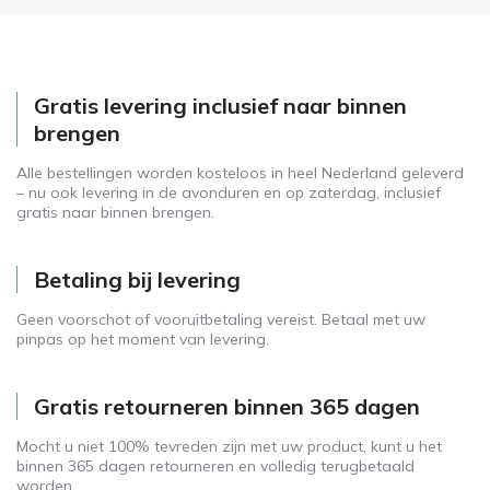
Gratis levering inclusief naar binnen
brengen
Alle bestellingen worden kosteloos in heel Nederland geleverd
– nu ook levering in de avonduren en op zaterdag, inclusief
gratis naar binnen brengen.
Betaling bij levering
Geen voorschot of vooruitbetaling vereist. Betaal met uw
pinpas op het moment van levering.
Gratis retourneren binnen 365 dagen
Mocht u niet 100% tevreden zijn met uw product, kunt u het
binnen 365 dagen retourneren en volledig terugbetaald
worden.