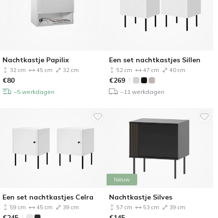
Nachtkastje Papilix
Een set nachtkastjes Sillen
32 cm
45 cm
32 cm
52 cm
47 cm
40 cm
€
80
€
269
~5 werkdagen
~11 werkdagen
Nieuw
Een set nachtkastjes Celra
Nachtkastje Silves
59 cm
45 cm
39 cm
57 cm
53 cm
39 cm
€
245
€
145