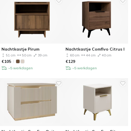
Nachtkastje Pirum
Nachtkastje Comfivo Citrus I
51 cm
50 cm
39 cm
60 cm
44 cm
40 cm
€
105
€
129
~5 werkdagen
~5 werkdagen