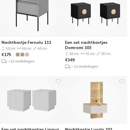
Nachtkastje Fernolu 111
Een set nachtkastjes
Domromi 103
50 cm
46 cm
40 cm
59 cm
45 cm
39 cm
€
175
€
349
~12 werkdagen
~11 werkdagen
Een set nachtkastjes Lingua
Nachtkastje Luorlo 101