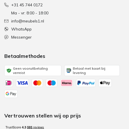
+31 45 744 0172
Ma - vr: 8:00 - 18:00
info@meubels1.nl
WhatsApp
Messenger
Betaalmethodes
Geen vooruitbetaling
Betaal met kaart bij
verreist
levering
Vertrouwen stellen wij op prijs