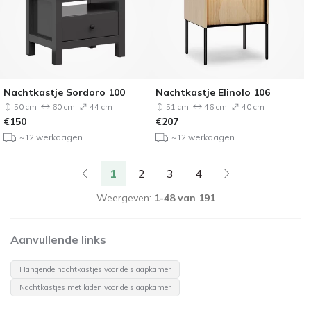
Nachtkastje Sordoro 100
Nachtkastje Elinolo 106
50 cm
60 cm
44 cm
51 cm
46 cm
40 cm
€
150
€
207
~12 werkdagen
~12 werkdagen
1
2
3
4
Weergeven:
1-48 van 191
Aanvullende links
Hangende nachtkastjes voor de slaapkamer
Nachtkastjes met laden voor de slaapkamer