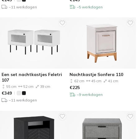
~11 werkdagen
~5 werkdagen
Een set nachtkastjes Feletri
Nachtkastje Sonfera 110
107
62 cm
45 cm
41 cm
55 cm
52 cm
39 cm
€
225
€
349
~9 werkdagen
~11 werkdagen