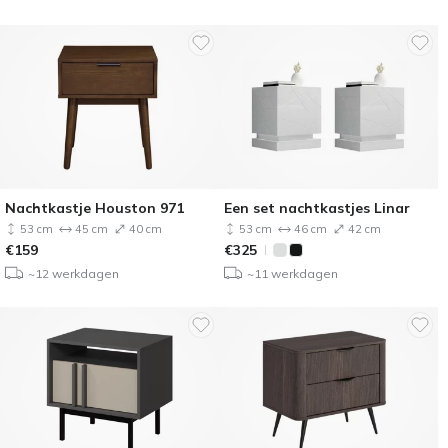
Nachtkastje Houston 971
Een set nachtkastjes Linar
53 cm
45 cm
40 cm
53 cm
46 cm
42 cm
€
159
€
325
~12 werkdagen
~11 werkdagen