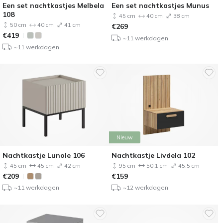
Een set nachtkastjes Melbela
Een set nachtkastjes Munus
108
45 cm
40 cm
38 cm
50 cm
40 cm
41 cm
€
269
€
419
~11 werkdagen
~11 werkdagen
Nieuw
Nachtkastje Lunole 106
Nachtkastje Livdela 102
45 cm
45 cm
42 cm
95 cm
50.1 cm
45.5 cm
€
209
€
159
~11 werkdagen
~12 werkdagen