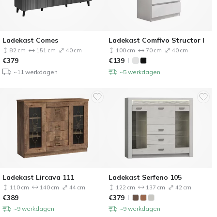
Ladekast Comes
Ladekast Comfivo Structor I
82 cm
151 cm
40 cm
100 cm
70 cm
40 cm
€
379
€
139
~11 werkdagen
~5 werkdagen
Ladekast Lircava 111
Ladekast Serfeno 105
110 cm
140 cm
44 cm
122 cm
137 cm
42 cm
€
389
€
379
~9 werkdagen
~9 werkdagen