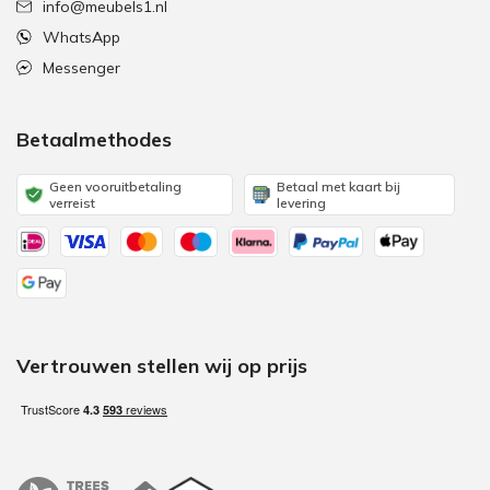
info@meubels1.nl
WhatsApp
Messenger
Betaalmethodes
Geen vooruitbetaling
Betaal met kaart bij
verreist
levering
Vertrouwen stellen wij op prijs