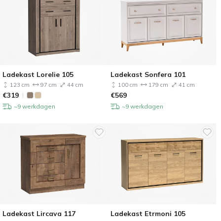
Ladekast Lorelie 105
Ladekast Sonfera 101
123 cm
97 cm
44 cm
100 cm
179 cm
41 cm
€
319
€
569
~9 werkdagen
~9 werkdagen
Ladekast Lircava 117
Ladekast Etrmoni 105