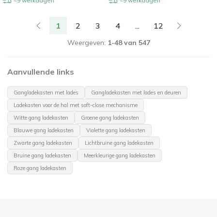
~9 werkdagen
~9 werkdagen
1
2
3
4
...
12
Weergeven:
1-48 van 547
Aanvullende links
Gangladekasten met lades
Gangladekasten met lades en deuren
Ladekasten voor de hal met soft-close mechanisme
Witte gang ladekasten
Groene gang ladekasten
Blauwe gang ladekasten
Violette gang ladekasten
Zwarte gang ladekasten
Lichtbruine gang ladekasten
Bruine gang ladekasten
Meerkleurige gang ladekasten
Roze gang ladekasten