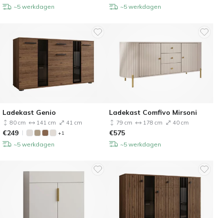
~5 werkdagen
~5 werkdagen
Ladekast Genio
Ladekast Comfivo Mirsoni
80 cm
141 cm
41 cm
79 cm
178 cm
40 cm
€
249
€
575
+1
~5 werkdagen
~5 werkdagen