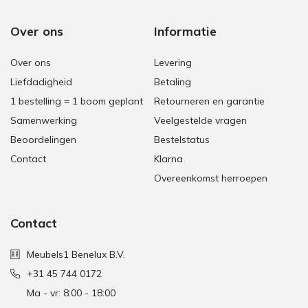
Over ons
Informatie
Over ons
Levering
Liefdadigheid
Betaling
1 bestelling = 1 boom geplant
Retourneren en garantie
Samenwerking
Veelgestelde vragen
Beoordelingen
Bestelstatus
Contact
Klarna
Overeenkomst herroepen
Contact
Meubels1 Benelux B.V.
+31 45 744 0172
Ma - vr: 8:00 - 18:00