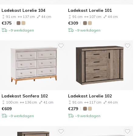
Ladekast Lorelie 104
Ladekast Lorelie 101
91 cm
137 cm
44 cm
91 cm
107 cm
44 cm
€
375
€
309
~9 werkdagen
~9 werkdagen
Ladekast Sonfera 102
Ladekast Lorelie 102
100 cm
136 cm
41 cm
91 cm
117 cm
44 cm
€
609
€
279
~9 werkdagen
~9 werkdagen