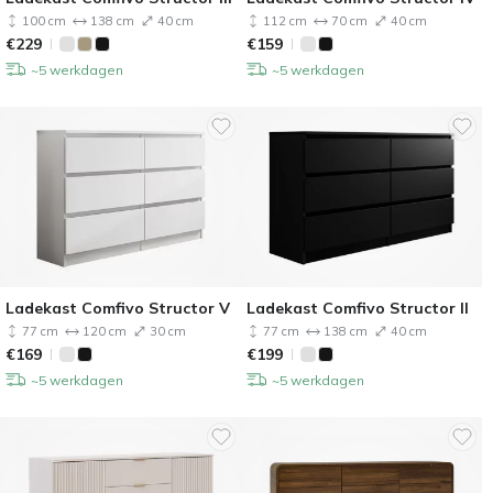
100 cm
138 cm
40 cm
112 cm
70 cm
40 cm
€
229
€
159
~5 werkdagen
~5 werkdagen
Ladekast Comfivo Structor V
Ladekast Comfivo Structor II
77 cm
120 cm
30 cm
77 cm
138 cm
40 cm
€
169
€
199
~5 werkdagen
~5 werkdagen