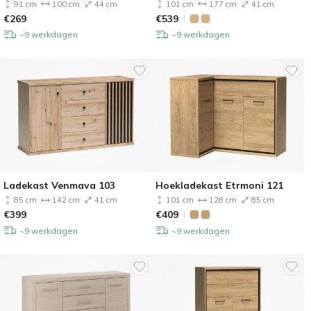
91 cm
100 cm
44 cm
101 cm
177 cm
41 cm
€
269
€
539
~9 werkdagen
~9 werkdagen
Ladekast Venmava 103
Hoekladekast Etrmoni 121
85 cm
142 cm
41 cm
101 cm
128 cm
85 cm
€
399
€
409
~9 werkdagen
~9 werkdagen