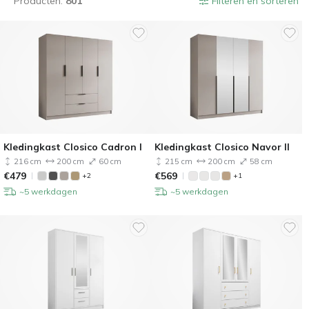
Producten:
801
Filteren en sorteren
Kledingkast Closico Cadron I
Kledingkast Closico Navor II
216 cm
200 cm
60 cm
215 cm
200 cm
58 cm
€
479
€
569
+2
+1
~5 werkdagen
~5 werkdagen