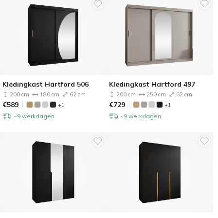
Kledingkast Hartford 506
Kledingkast Hartford 497
200 cm
180 cm
62 cm
200 cm
250 cm
62 cm
€
589
€
729
+1
+1
~9 werkdagen
~9 werkdagen