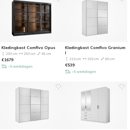
Kledingkast Comfivo Opus
Kledingkast Comfivo Granium
I
203 cm
250 cm
65 cm
210 cm
150 cm
60 cm
€
1679
€
539
~5 werkdagen
~5 werkdagen