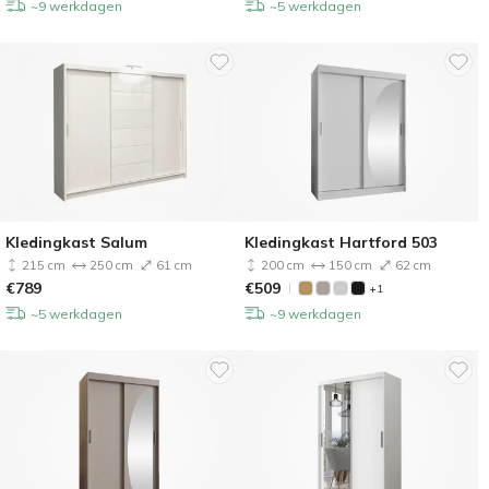
~9 werkdagen
~5 werkdagen
Kledingkast Salum
Kledingkast Hartford 503
215 cm
250 cm
61 cm
200 cm
150 cm
62 cm
€
789
€
509
+1
~5 werkdagen
~9 werkdagen