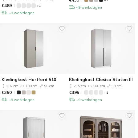
€
439
+1
€
489
+1
~9 werkdagen
~9 werkdagen
Kledingkast Hartford 510
Kledingkast Closico Staton III
202 cm
100 cm
50 cm
215 cm
100 cm
58 cm
€
350
€
395
+1
~9 werkdagen
~9 werkdagen