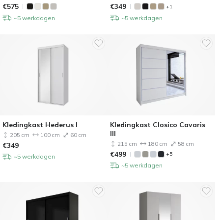
€
575
€
349
+1
~5 werkdagen
~5 werkdagen
Kledingkast Hederus I
Kledingkast Closico Cavaris
III
205 cm
100 cm
60 cm
215 cm
180 cm
58 cm
€
349
€
499
+5
~5 werkdagen
~5 werkdagen