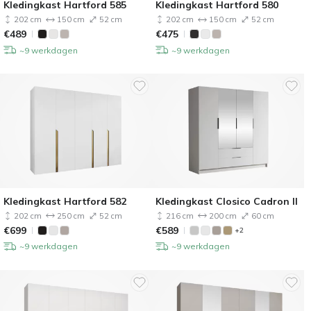
Kledingkast Hartford 585
Kledingkast Hartford 580
202 cm
150 cm
52 cm
202 cm
150 cm
52 cm
€
489
€
475
~9 werkdagen
~9 werkdagen
Kledingkast Hartford 582
Kledingkast Closico Cadron II
202 cm
250 cm
52 cm
216 cm
200 cm
60 cm
€
699
€
589
+2
~9 werkdagen
~9 werkdagen