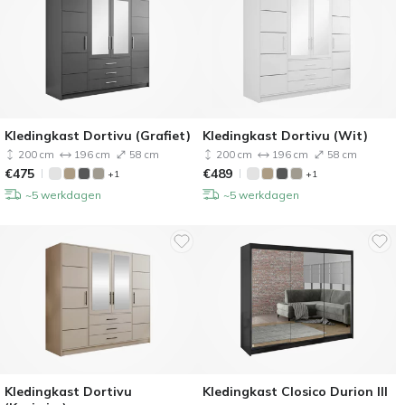
Kledingkast Dortivu (Grafiet)
Kledingkast Dortivu (Wit)
200 cm
196 cm
58 cm
200 cm
196 cm
58 cm
€
475
€
489
+1
+1
~5 werkdagen
~5 werkdagen
Kledingkast Dortivu
Kledingkast Closico Durion III