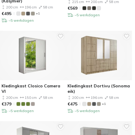
(Kasjmier)
215 cm
200 cm
58 cm
200 cm
196 cm
58 cm
€
569
€
495
+1
~5 werkdagen
~5 werkdagen
Kledingkast Closico Camera
Kledingkast Dortivu (Sonoma
VI
eik)
200 cm
150 cm
58 cm
200 cm
196 cm
58 cm
€
379
€
475
+1
~5 werkdagen
~5 werkdagen