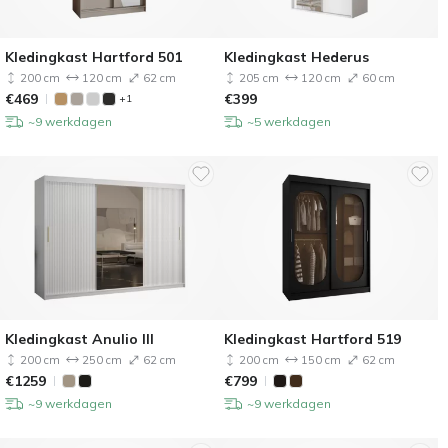
Kledingkast Hartford 501
Kledingkast Hederus
200 cm
120 cm
62 cm
205 cm
120 cm
60 cm
€
469
€
399
+1
~9 werkdagen
~5 werkdagen
Kledingkast Anulio III
Kledingkast Hartford 519
200 cm
250 cm
62 cm
200 cm
150 cm
62 cm
€
1259
€
799
~9 werkdagen
~9 werkdagen