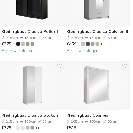
Kledingkast Closico Pallor I
Kledingkast Closico Calvron II
215 cm
180 cm
58 cm
216 cm
150 cm
60 cm
€
375
€
459
+2
~5 werkdagen
~9 werkdagen
Kledingkast Closico Staton II
Kledingkast Cosmes
215 cm
100 cm
58 cm
205 cm
160 cm
60 cm
€
379
€
519
+1