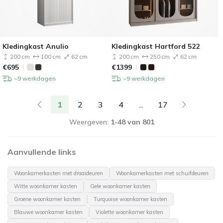
Kledingkast Anulio
Kledingkast Hartford 522
200 cm
100 cm
62 cm
200 cm
250 cm
62 cm
€
695
€
1399
~9 werkdagen
~9 werkdagen
1
2
3
4
...
17
Weergeven:
1-48 van 801
Aanvullende links
Woonkamerkasten met draaideuren
Woonkamerkasten met schuifdeuren
Witte woonkamer kasten
Gele woonkamer kasten
Groene woonkamer kasten
Turquoise woonkamer kasten
Blauwe woonkamer kasten
Violette woonkamer kasten