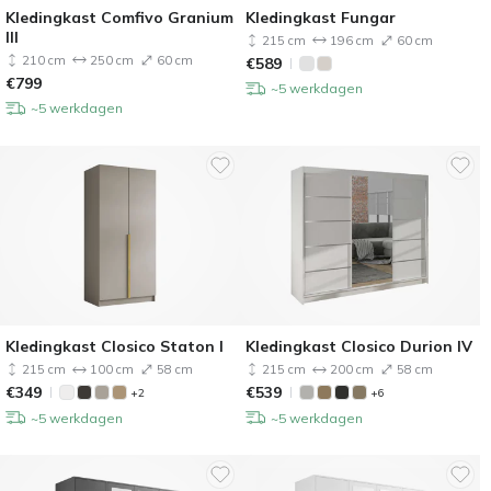
Kledingkast Comfivo Granium
Kledingkast Fungar
III
215 cm
196 cm
60 cm
210 cm
250 cm
60 cm
€
589
€
799
~5 werkdagen
~5 werkdagen
Kledingkast Closico Staton I
Kledingkast Closico Durion IV
215 cm
100 cm
58 cm
215 cm
200 cm
58 cm
€
349
€
539
+2
+6
~5 werkdagen
~5 werkdagen