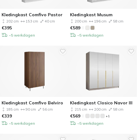
Kledingkast Comfivo Pastor
Kledingkast Musum
202 cm
153 cm
40 cm
200 cm
196 cm
58 cm
€
395
€
589
~5 werkdagen
~5 werkdagen
Kledingkast Comfivo Belviro
Kledingkast Closico Navor III
185 cm
90 cm
56 cm
215 cm
200 cm
58 cm
€
339
€
569
+1
~5 werkdagen
~5 werkdagen