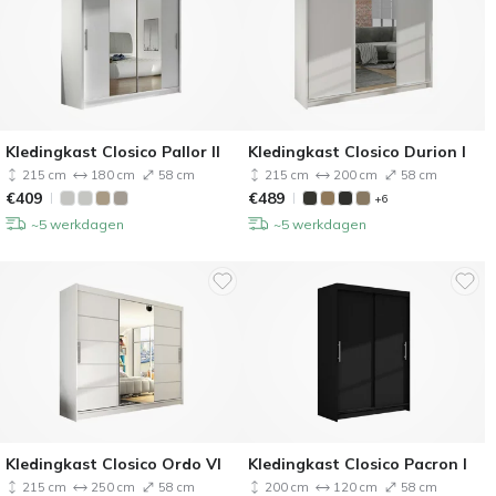
Kledingkast Closico Pallor II
Kledingkast Closico Durion I
215 cm
180 cm
58 cm
215 cm
200 cm
58 cm
€
409
€
489
+6
~5 werkdagen
~5 werkdagen
Kledingkast Closico Ordo VI
Kledingkast Closico Pacron I
215 cm
250 cm
58 cm
200 cm
120 cm
58 cm