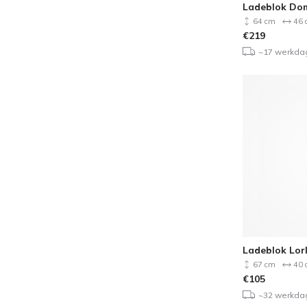
Ladeblok Do
64 cm
46 
€
219
~17 werkda
Ladeblok Lor
67 cm
40 
€
105
~32 werkda