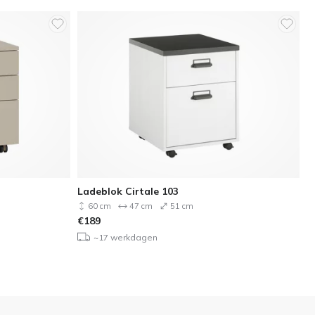
Ladeblok Cirtale 103
60 cm
47 cm
51 cm
€
189
~17 werkdagen