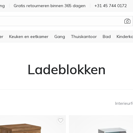
ing
Gratis retourneren binnen 365 dagen
+31 45 744 0172
er
Keuken en eetkamer
Gang
Thuiskantoor
Bad
Kinderk
Ladeblokken
Interieur