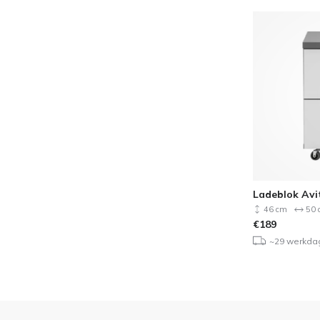
Ladeblok Avi
46 cm
50 
€
189
~29 werkda