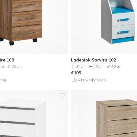
ire 108
Ladeblok Sorviru 102
cm
38 cm
67 cm
40 cm
40 cm
€
105
gen
~11 werkdagen