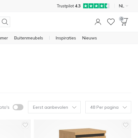
NL
Trustpilot
4.3
0
amer
Buitenmeubels
Inspiraties
Nieuws
foto's
Eerst aanbevolen
48 Per pagina