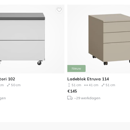
Nieuw
tori 102
Ladeblok Etruva 114
cm
50 cm
51 cm
41 cm
51 cm
€
145
gen
~29 werkdagen