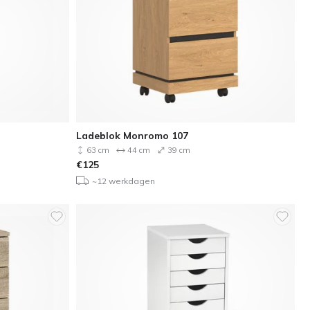
Ladeblok Monromo 107
63 cm
44 cm
39 cm
€
125
~12 werkdagen