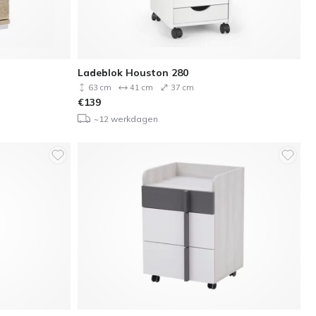
Ladeblok Houston 280
63 cm
41 cm
37 cm
€
139
~12 werkdagen