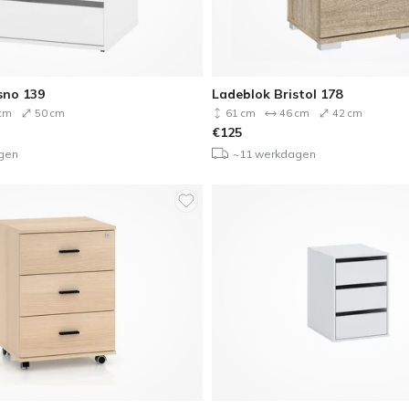
sno 139
Ladeblok Bristol 178
cm
50 cm
61 cm
46 cm
42 cm
€
125
gen
~11 werkdagen