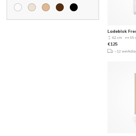
Ladeblok Fre
62 cm
55 
€
125
~12 werkda