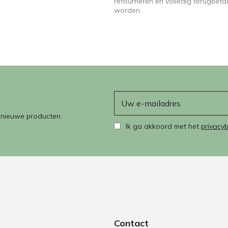
retourneren en volledig terugbeta
worden.
E-mail
n nieuwe producten.
Ik ga akkoord met het
privacyb
Contact