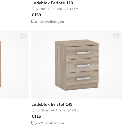
Ladeblok Ferlore 110
65 cm
45 cm
43 cm
€
159
~32 werkdagen
Ladeblok Bristol 149
58.6 cm
46 cm
43 cm
€
115
~25 werkdagen