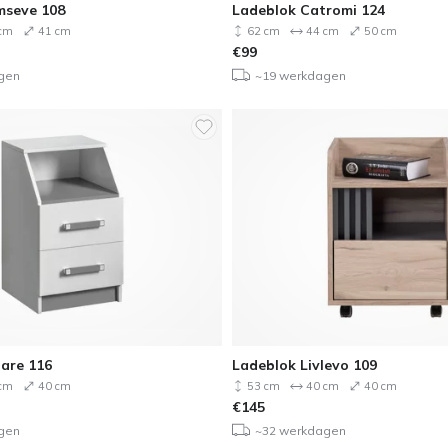
mseve 108
Ladeblok Catromi 124
cm
41 cm
62 cm
44 cm
50 cm
€
99
gen
~19 werkdagen
lare 116
Ladeblok Livlevo 109
cm
40 cm
53 cm
40 cm
40 cm
€
145
gen
~32 werkdagen