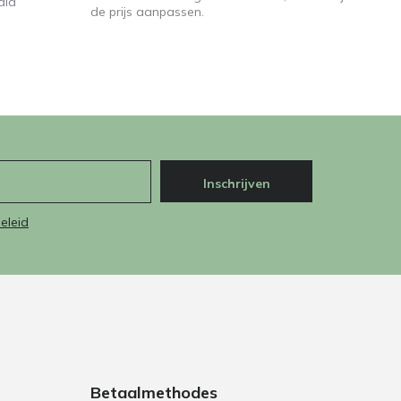
ald
de prijs aanpassen.
Inschrijven
eleid
Betaalmethodes