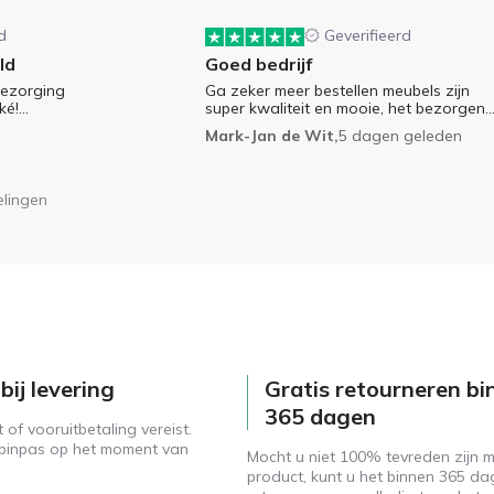
d
Geverifieerd
ld
Goed bedrijf
Bezorging
Ga zeker meer bestellen meubels zijn
é!...
super kwaliteit en mooie, het bezorgen..
Mark-Jan de Wit,
5 dagen geleden
elingen
bij levering
Gratis retourneren bi
365 dagen
of vooruitbetaling vereist.
pinpas op het moment van
Mocht u niet 100% tevreden zijn 
product, kunt u het binnen 365 d