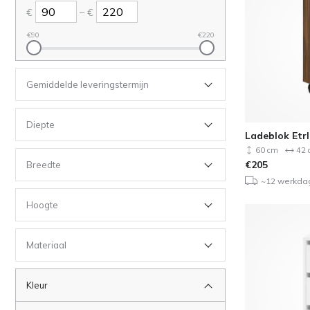
–
€
€
€
90
€
220
Gemiddelde leveringstermijn
Diepte
Ladeblok Etrl
60 cm
42 
€
205
Breedte
~12 werkda
Hoogte
Materiaal
Kleur