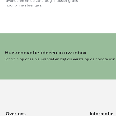
avonduren en op zaterdag, inclusief gratis
naar binnen brengen.
Huisrenovatie-ideeën in uw inbox
Schrijf in op onze nieuwsbrief en blijf als eerste op de hoogte va
Over ons
Informatie