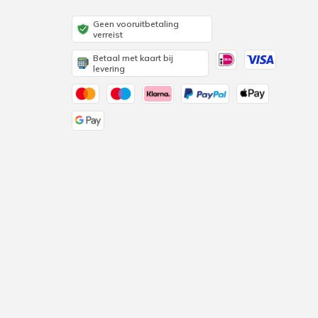
Geen vooruitbetaling
verreist
Betaal met kaart bij
levering