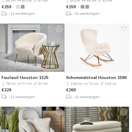
86 cm
80 cm
87 cm
90 cm
64 cm
63 cm
€
259
€
159
~12 werkdagen
~12 werkdagen
Fauteuil Houston 1325
Schommelstoel Houston 1590
78 cm
77 cm
67 cm
106 cm
72 cm
100 cm
€
229
€
269
~12 werkdagen
~12 werkdagen