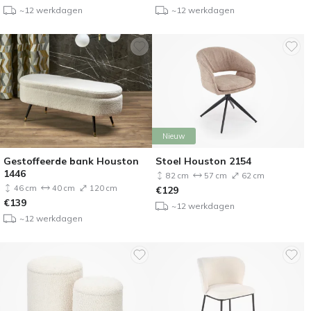
~12 werkdagen
~12 werkdagen
Nieuw
Gestoffeerde bank Houston
Stoel Houston 2154
1446
82 cm
57 cm
62 cm
46 cm
40 cm
120 cm
€
129
€
139
~12 werkdagen
~12 werkdagen