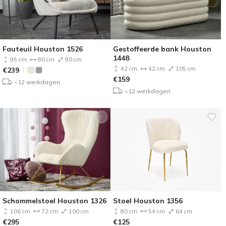
Fauteuil Houston 1526
Gestoffeerde bank Houston
1448
95 cm
80 cm
90 cm
42 cm
42 cm
105 cm
€
239
€
159
~12 werkdagen
~12 werkdagen
Schommelstoel Houston 1326
Stoel Houston 1356
106 cm
72 cm
100 cm
80 cm
54 cm
64 cm
€
295
€
125