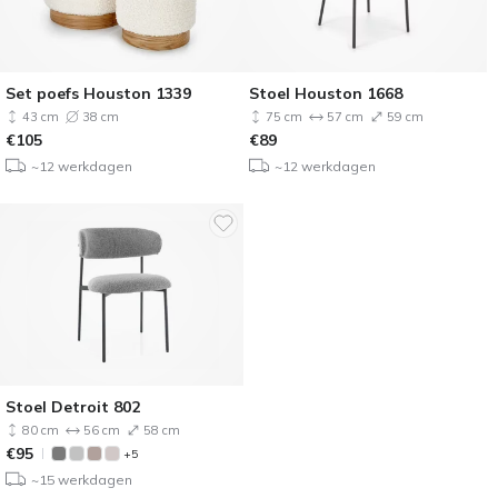
Set poefs Houston 1339
Stoel Houston 1668
43 cm
38 cm
75 cm
57 cm
59 cm
€
105
€
89
~12 werkdagen
~12 werkdagen
Stoel Detroit 802
80 cm
56 cm
58 cm
€
95
+5
~15 werkdagen