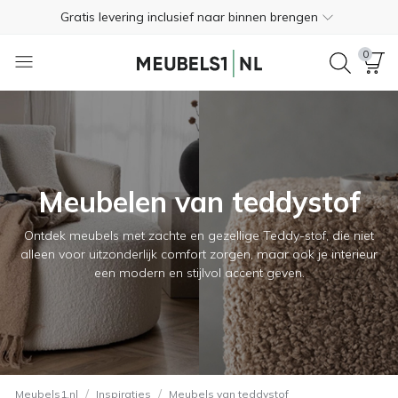
Gratis levering inclusief naar binnen brengen
Betaling bij levering
0
Gratis retourneren binnen 365 dagen
+31 45 744 0172
Trustpilot
4.3
Gratis levering inclusief naar binnen brengen
Meubelen van teddystof
Betaling bij levering
Ontdek meubels met zachte en gezellige Teddy-stof, die niet
Gratis retourneren binnen 365 dagen
alleen voor uitzonderlijk comfort zorgen, maar ook je interieur
een modern en stijlvol accent geven.
+31 45 744 0172
Trustpilot
4.3
/
/
Meubels1.nl
Inspiraties
Meubels van teddystof