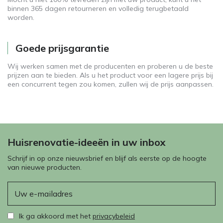
binnen 365 dagen retourneren en volledig terugbetaald
worden.
Goede prijsgarantie
Wij werken samen met de producenten en proberen u de beste
prijzen aan te bieden. Als u het product voor een lagere prijs bij
een concurrent tegen zou komen, zullen wij de prijs aanpassen.
Huisrenovatie-ideeën in uw inbox
Schrijf in op onze nieuwsbrief en blijf als eerste op de hoogte
van nieuwe producten.
E-mail
Ik ga akkoord met het
privacybeleid