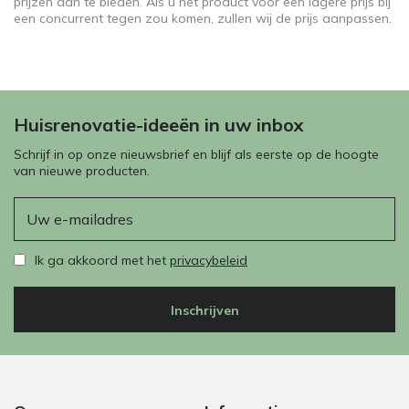
prijzen aan te bieden. Als u het product voor een lagere prijs bij
een concurrent tegen zou komen, zullen wij de prijs aanpassen.
Huisrenovatie-ideeën in uw inbox
Schrijf in op onze nieuwsbrief en blijf als eerste op de hoogte
van nieuwe producten.
E-mail
Ik ga akkoord met het
privacybeleid
Inschrijven