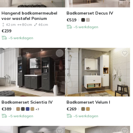
Hangend badkamermeubel
Badkamerset Decus IV
voor wastafel Panium
€
519
42 cm
80 cm
46 cm
~5 werkdagen
€
239
~5 werkdagen
Badkamerset Scientia IV
Badkamerset Velum I
€
389
€
269
+3
~5 werkdagen
~5 werkdagen