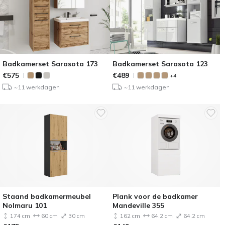
Badkamerset Sarasota 173
Badkamerset Sarasota 123
€
575
€
489
+4
~11 werkdagen
~11 werkdagen
Staand badkamermeubel
Plank voor de badkamer
Nolmaru 101
Mandeville 355
174 cm
60 cm
30 cm
162 cm
64.2 cm
64.2 cm