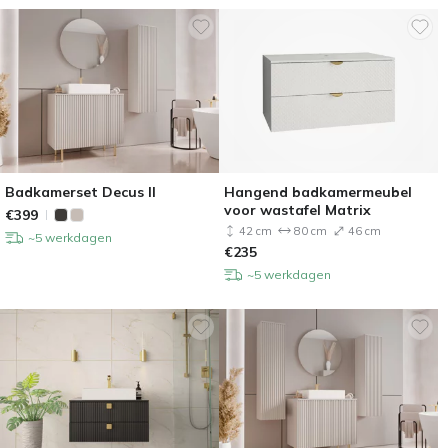
Badkamerset Decus II
Hangend badkamermeubel
voor wastafel Matrix
€
399
42 cm
80 cm
46 cm
~5 werkdagen
€
235
~5 werkdagen