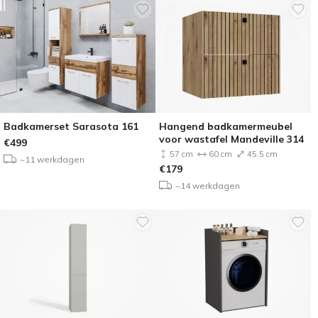
Badkamerset Sarasota 161
Hangend badkamermeubel
voor wastafel Mandeville 314
€
499
57 cm
60 cm
45.5 cm
~11 werkdagen
€
179
~14 werkdagen