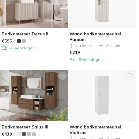
Badkamerset Decus III
Wand badkamermeubel
Panium
€
595
120 cm
35 cm
35 cm
~5 werkdagen
€
219
~5 werkdagen
Badkamerset Salus III
Wand badkamermeubel
Violitas
€
439
120 cm
35 cm
35 cm