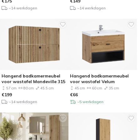
€
175
€
149
~14 werkdagen
~14 werkdagen
Hangend badkamermeubel
Hangend badkamermeubel
voor wastafel Mandeville 315
voor wastafel Velum
57 cm
80 cm
45.5 cm
45 cm
60 cm
35 cm
€
199
€
66
~14 werkdagen
~5 werkdagen