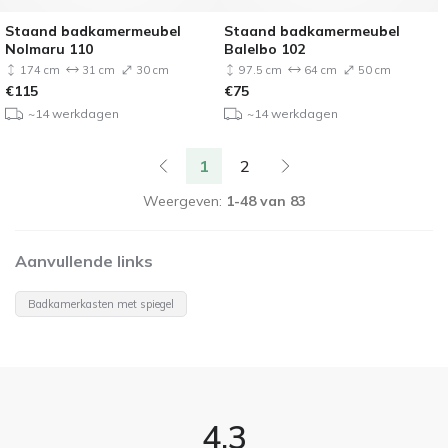
Staand badkamermeubel
Staand badkamermeubel
Nolmaru 110
Balelbo 102
174 cm
31 cm
30 cm
97.5 cm
64 cm
50 cm
€
115
€
75
~14 werkdagen
~14 werkdagen
1
2
Weergeven:
1-48 van 83
Aanvullende links
Badkamerkasten met spiegel
4.3