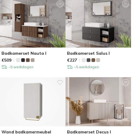
Badkamerset Nauta I
Badkamerset Salus I
€
509
€
227
~5 werkdagen
~5 werkdagen
Wand badkamermeubel
Badkamerset Decus I