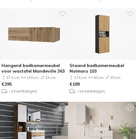
Hangend badkamermeubel
Staand badkamermeubel
voor wastafel Mandeville 363
Nolmaru 103
37.5 cm
140 cm
53 cm
174 cm
60 cm
30 cm
€
295
€
189
~14 werkdagen
~14 werkdagen