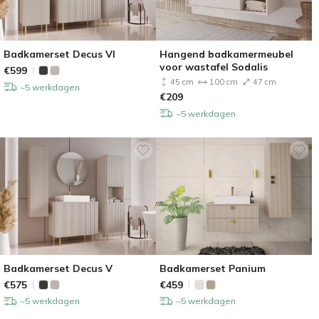
Badkamerset Decus VI
Hangend badkamermeubel
voor wastafel Sodalis
€
599
45 cm
100 cm
47 cm
~5 werkdagen
€
209
~5 werkdagen
Badkamerset Decus V
Badkamerset Panium
€
575
€
459
~5 werkdagen
~5 werkdagen