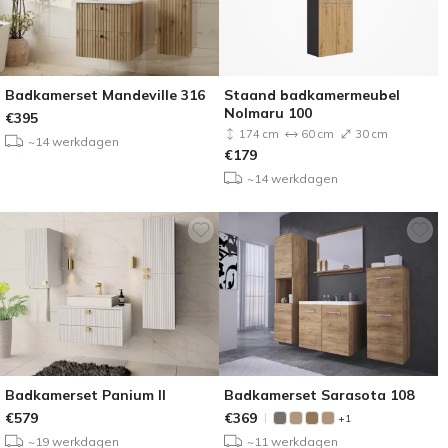
Badkamerset Mandeville 316
Staand badkamermeubel
Nolmaru 100
€
395
174 cm
60 cm
30 cm
~14 werkdagen
€
179
~14 werkdagen
Badkamerset Panium II
Badkamerset Sarasota 108
€
579
€
369
+1
~19 werkdagen
~11 werkdagen