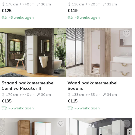
170 cm
40 cm
30 cm
136 cm
20 cm
33 cm
€
125
€
119
~5 werkdagen
~5 werkdagen
Staand badkamermeubel
Wand badkamermeubel
Comfivo Piscator II
Sodalis
170 cm
40 cm
30 cm
133 cm
35 cm
34 cm
€
135
€
115
~5 werkdagen
~5 werkdagen