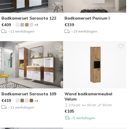
Badkamerset Sarasota 122
Badkamerset Panium I
€
409
€
339
+4
~11 werkdagen
~19 werkdagen
Badkamerset Sarasota 109
Wand badkamermeubel
Velum
€
419
+4
133 cm
30 cm
30 cm
~11 werkdagen
€
105
~5 werkdagen