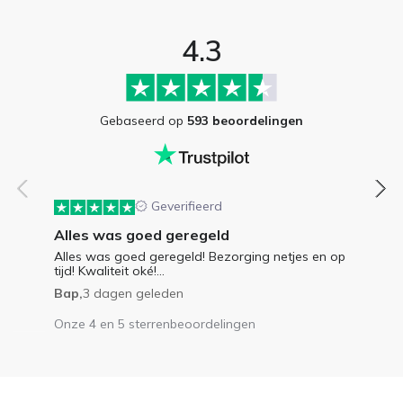
4.3
Gebaseerd op
593 beoordelingen
Geverifieerd
Alles was goed geregeld
Alles was goed geregeld! Bezorging netjes en op
tijd! Kwaliteit oké!...
Bap,
3 dagen geleden
Onze 4 en 5 sterrenbeoordelingen