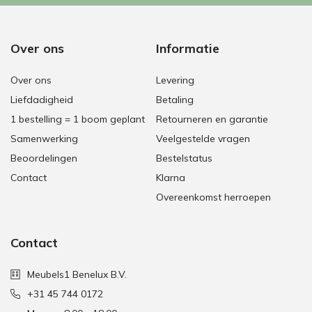
Over ons
Informatie
Over ons
Levering
Liefdadigheid
Betaling
1 bestelling = 1 boom geplant
Retourneren en garantie
Samenwerking
Veelgestelde vragen
Beoordelingen
Bestelstatus
Contact
Klarna
Overeenkomst herroepen
Contact
Meubels1 Benelux B.V.
+31 45 744 0172