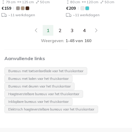
79 cm
125 cm
50 cm
80 cm
120 cm
50 cm
€
159
€
209
~11 werkdagen
~11 werkdagen
1
2
3
4
Weergeven:
1-48 van 160
Aanvullende links
Bureaus met toetsenbordlade voor het thuiskantoor
Bureaus met laden voor het thuiskantoor
Bureaus met deuren voor het thuiskantoor
Hoogteverstelbare bureaus voor het thuiskantoor
Inklapbare bureaus voor het thuiskantoor
Elektrisch hoogteverstelbare bureaus voor het thuiskantoor