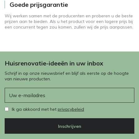
Goede prijsgarantie
Wij werken samen met de producenten en proberen u de beste
prijzen aan te bieden. Als u het product voor een lagere prijs bij
een concurrent tegen zou komen, zullen wij de prijs aanpassen.
Huisrenovatie-ideeën in uw inbox
Schrijf in op onze nieuwsbrief en blijf als eerste op de hoogte
van nieuwe producten.
E-mail
Ik ga akkoord met het
privacybeleid
Inschrijven