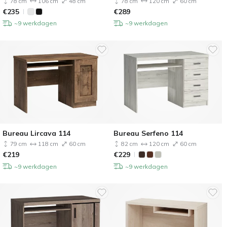
78 cm
106 cm
48 cm
78 cm
120 cm
60 cm
€
235
€
289
~9 werkdagen
~9 werkdagen
Bureau Lircava 114
Bureau Serfeno 114
79 cm
118 cm
60 cm
82 cm
120 cm
60 cm
€
219
€
229
~9 werkdagen
~9 werkdagen