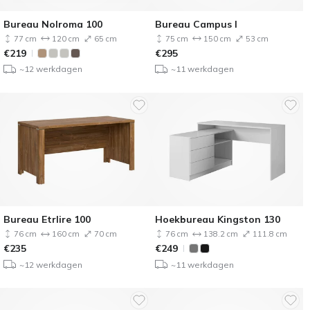
Bureau Nolroma 100
Bureau Campus I
77 cm
120 cm
65 cm
75 cm
150 cm
53 cm
€
219
€
295
~12 werkdagen
~11 werkdagen
Bureau Etrlire 100
Hoekbureau Kingston 130
76 cm
160 cm
70 cm
76 cm
138.2 cm
111.8 cm
€
235
€
249
~12 werkdagen
~11 werkdagen