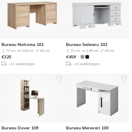
Bureau Nolroma 101
Bureau Salmeru 102
77 cm
160 cm
65 cm
75 cm
148 cm
60 cm
€
325
€
459
~12 werkdagen
~11 werkdagen
Bureau Dover 109
Bureau Merevari 100