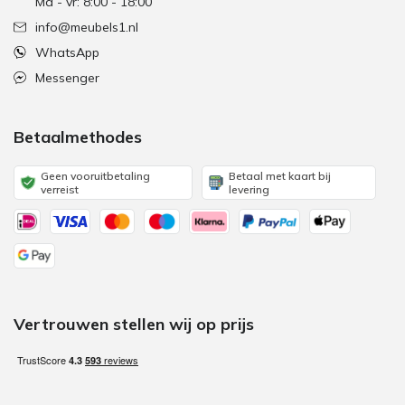
Ma - vr: 8:00 - 18:00
info@meubels1.nl
WhatsApp
Messenger
Betaalmethodes
Geen vooruitbetaling
Betaal met kaart bij
verreist
levering
Vertrouwen stellen wij op prijs