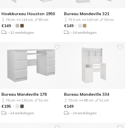
Hoekbureau Houston 1950
Bureau Mandeville 321
76 cm
124 cm
85 cm
75.5 cm
143 cm
50 cm
€
149
€
149
~12 werkdagen
~14 werkdagen
Bureau Mandeville 178
Bureau Mandeville 334
76 cm
130 cm
51 cm
70 cm
98 cm
51 cm
€
195
€
149
~14 werkdagen
~14 werkdagen