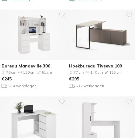
Bureau Mandeville 306
Hoekbureau Tivseva 109
76 cm
130 cm
51 cm
77 cm
140 cm
125 cm
€
245
€
295
~14 werkdagen
~12 werkdagen