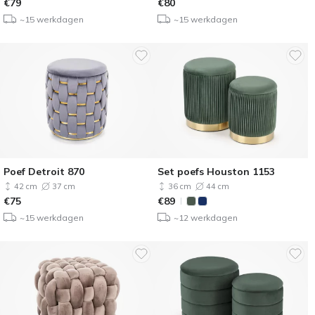
€
79
€
80
~15 werkdagen
~15 werkdagen
Poef Detroit 870
Set poefs Houston 1153
42 cm
37 cm
36 cm
44 cm
€
75
€
89
~15 werkdagen
~12 werkdagen