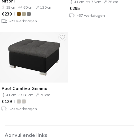
Nitor I
41 cm
76 cm
76 cm
39 cm
60 cm
120 cm
€
295
€
239
~37 werkdagen
~23 werkdagen
Poef Comfivo Gemma
41 cm
68 cm
70 cm
€
129
~23 werkdagen
Aanvullende links