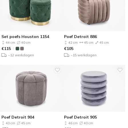
Set poefs Houston 1154
Poef Detroit 886
44 cm
40 cm
42 cm
45 cm
45 cm
€
115
€
105
~12 werkdagen
~15 werkdagen
Poef Detroit 904
Poef Detroit 905
40 cm
45 cm
46 cm
40 cm