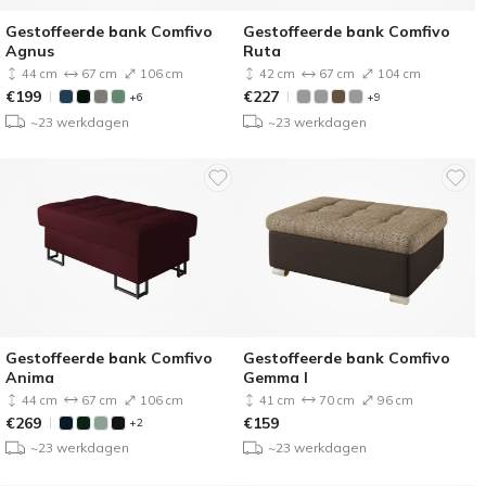
Gestoffeerde bank Comfivo
Gestoffeerde bank Comfivo
Agnus
Ruta
44 cm
67 cm
106 cm
42 cm
67 cm
104 cm
€
199
€
227
+6
+9
~23 werkdagen
~23 werkdagen
Gestoffeerde bank Comfivo
Gestoffeerde bank Comfivo
Anima
Gemma I
44 cm
67 cm
106 cm
41 cm
70 cm
96 cm
€
269
€
159
+2
~23 werkdagen
~23 werkdagen