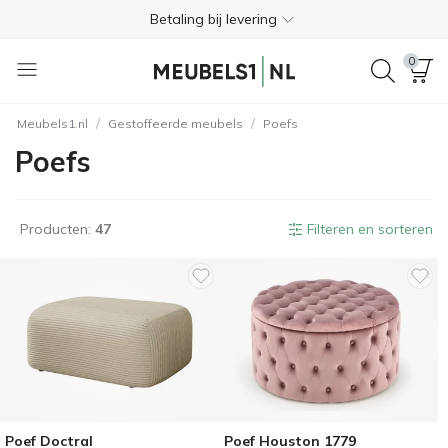
Betaling bij levering
Gratis retourneren binnen 365 dagen
0
+31 45 744 0172
/
/
Meubels1.nl
Gestoffeerde meubels
Poefs
Trustpilot
4.3
Poefs
Gratis levering inclusief naar binnen brengen
Betaling bij levering
Producten:
47
Filteren en sorteren
Gratis retourneren binnen 365 dagen
+31 45 744 0172
Trustpilot
4.3
Poef Doctral
Poef Houston 1779