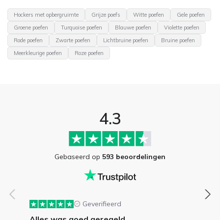
Hockers met opbergruimte
Grijze poefs
Witte poefen
Gele poefen
Groene poefen
Turquoise poefen
Blauwe poefen
Violette poefen
Rode poefen
Zwarte poefen
Lichtbruine poefen
Bruine poefen
Meerkleurige poefen
Roze poefen
4.3
Gebaseerd op
593 beoordelingen
Geverifieerd
Alles was goed geregeld