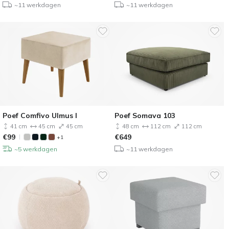
~11 werkdagen
~11 werkdagen
Poef Comfivo Ulmus I
Poef Somava 103
41 cm
45 cm
45 cm
48 cm
112 cm
112 cm
€
99
€
649
+1
~5 werkdagen
~11 werkdagen