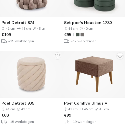
Poef Detroit 874
Set poefs Houston 1780
41 cm
45 cm
45 cm
44 cm
40 cm
€
109
€
95
~15 werkdagen
~12 werkdagen
Poef Detroit 935
Poef Comfivo Ulmus V
41 cm
42 cm
41 cm
45 cm
45 cm
€
68
€
99
~15 werkdagen
~19 werkdagen