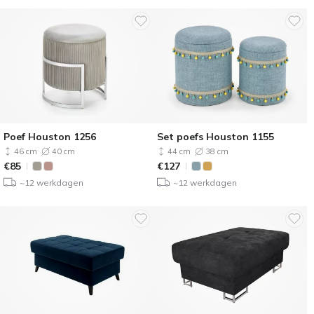
Poef Houston 1256
Set poefs Houston 1155
46 cm
40 cm
44 cm
38 cm
€
85
€
127
~12 werkdagen
~12 werkdagen