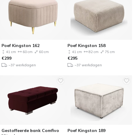
Poef Kingston 162
Poef Kingston 158
41 cm
60 cm
60 cm
41 cm
82 cm
75 cm
€
299
€
295
~37 werkdagen
~37 werkdagen
Gestoffeerde bank Comfivo
Poef Kingston 189