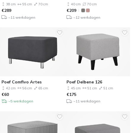
38 cm
55 cm
70 cm
40 cm
70 cm
€
289
€
209
~11 werkdagen
~12 werkdagen
Poef Comfivo Artes
Poef Delbene 126
42 cm
56 cm
65 cm
45 cm
51 cm
51 cm
€
60
€
175
~5 werkdagen
~11 werkdagen