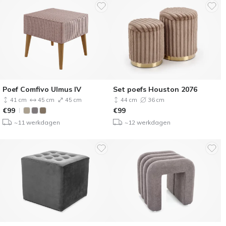
Poef Comfivo Ulmus IV
Set poefs Houston 2076
41 cm
45 cm
45 cm
44 cm
36 cm
€
99
€
99
~11 werkdagen
~12 werkdagen