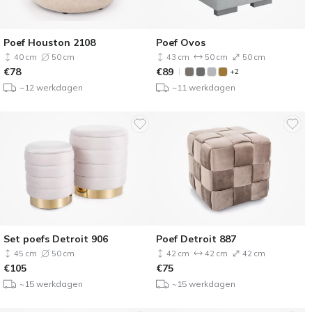
Poef Houston 2108
Poef Ovos
40 cm
50 cm
43 cm
50 cm
50 cm
€
78
€
89
+2
~12 werkdagen
~11 werkdagen
Set poefs Detroit 906
Poef Detroit 887
45 cm
50 cm
42 cm
42 cm
42 cm
€
105
€
75
~15 werkdagen
~15 werkdagen