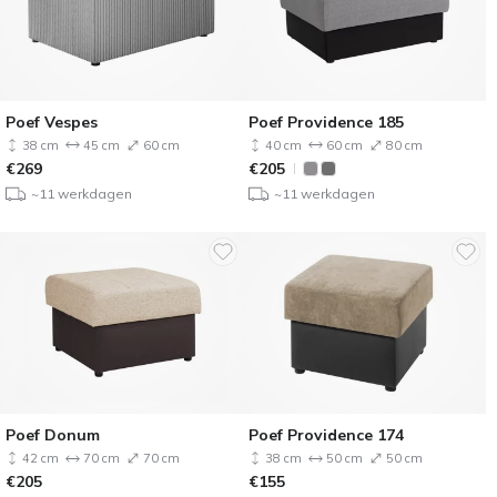
Poef Vespes
Poef Providence 185
38 cm
45 cm
60 cm
40 cm
60 cm
80 cm
€
269
€
205
~11 werkdagen
~11 werkdagen
Poef Donum
Poef Providence 174
42 cm
70 cm
70 cm
38 cm
50 cm
50 cm
€
205
€
155