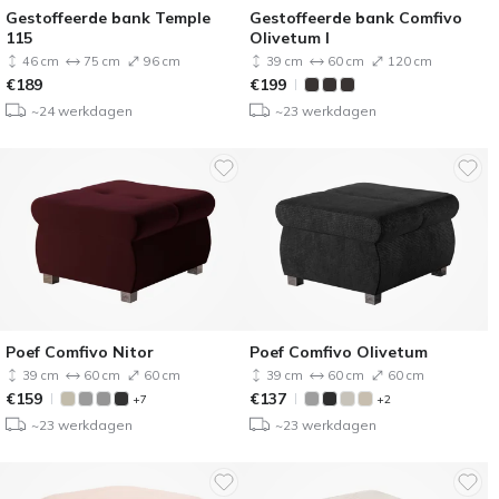
Gestoffeerde bank Temple
Gestoffeerde bank Comfivo
115
Olivetum I
46 cm
75 cm
96 cm
39 cm
60 cm
120 cm
€
189
€
199
~24 werkdagen
~23 werkdagen
Poef Comfivo Nitor
Poef Comfivo Olivetum
39 cm
60 cm
60 cm
39 cm
60 cm
60 cm
€
159
€
137
+7
+2
~23 werkdagen
~23 werkdagen