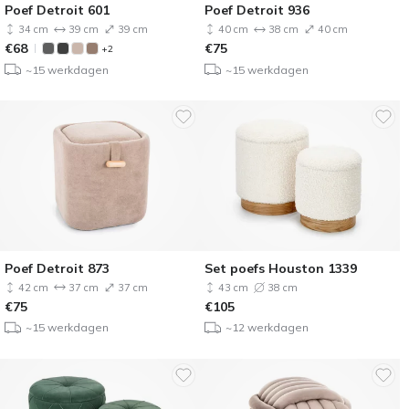
Poef Detroit 601
Poef Detroit 936
34 cm
39 cm
39 cm
40 cm
38 cm
40 cm
€
68
€
75
+2
~15 werkdagen
~15 werkdagen
Poef Detroit 873
Set poefs Houston 1339
42 cm
37 cm
37 cm
43 cm
38 cm
€
75
€
105
~15 werkdagen
~12 werkdagen