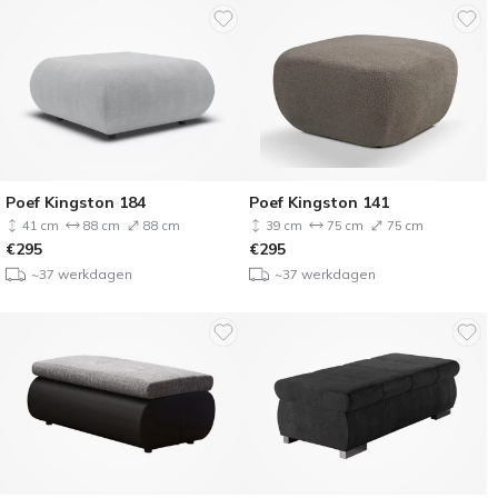
Poef Kingston 184
Poef Kingston 141
41 cm
88 cm
88 cm
39 cm
75 cm
75 cm
€
295
€
295
~37 werkdagen
~37 werkdagen